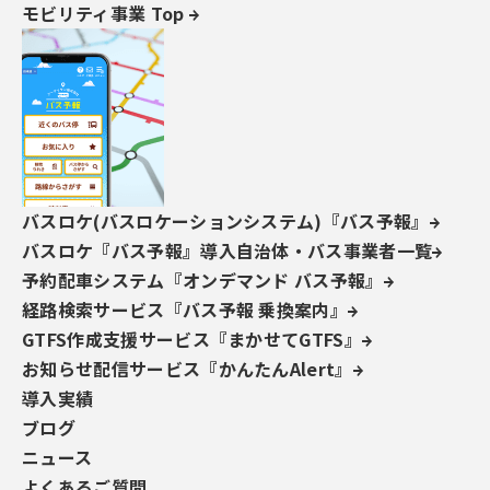
モビリティ事業 Top
を利用して正確な位置情報をクラウドにする仕組み
で、既存のバス運行システムには影響しない。
Microsoft社のクラウドを利用したサービスのため、
イベントやダイヤ改正などによる急なアクセス増加に
も柔軟に対応できる。さらに、従来の買い取り型のシ
ステムではなく、バス台数に応じた初期費用＋従量課
金のサービスで、地方や小規模のバス事業者が導入し
バスロケ(バスロケーションシステム)『バス予報』
やすくなっている。路線バスだけでなく、コミュニ
バスロケ『バス予報』導入自治体・バス事業者一覧
ティバスや送迎バスにも対応が可能。
予約配車システム『オンデマンド バス予報』
経路検索サービス『バス予報 乗換案内』
バスロケーションシステム（バスロケ）とは、主に鉄
GTFS作成支援サービス『まかせてGTFS』
道に比べ交通状況による影響で遅延が発生しやすい路
お知らせ配信サービス『かんたんAlert』
線バスの、到着時間の予測をおこなう仕組みである。
導入実績
都市部では比較的導入が進んでいるが、運行システ
ブログ
ム・料金システムを含めたトータルシステムであるこ
ニュース
とが多く、コスト面の理由から、収益性で不利な状況
よくあるご質問