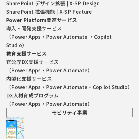
小山 才喜）と、国際東北グループ 十和田観光電鉄株式
SharePoint デザイン拡張 | X-SP Design
会社（本社：青森県十和田市、代表：白石鉄右エ門）
SharePoint 拡張機能 | X-SP Feature
は共同で、スマートフォン・バスロケーションサービ
Power Platform関連サービス
ス『バス予報』の実証実験を今月(2017年2月)より開
導入・開発支援サービス
始する。
（Power Apps・Power Automate ・Copilot
Studio）
実証実験は2月1日(水)より3ヶ月間の予定で、十和田市
教育支援サービス
から三沢市を結ぶ路線を、実際に営業運行するバス約
官公庁DX支援サービス
12台により行われる。
（Power Apps・Power Automate）
内製化支援サービス
『バス予報』は、アーティサン株式会社が開発・提供
（Power Apps・Power Automate・Copilot Studio）
する、バス近接予測サービス。利用者がスマートフォ
DX人材育成プログラム
ンから最寄り停留所を探し、停留所へのバス到着時刻
（Power Apps・Power Automate）
を簡単に知ることができる。初めての利用者や高齢者
モビリティ事業
も迷わずに利用できるよう、シンプルで大きいボタン
のフレンドリーな画面となっている。
また、システム的には、小型のIoTデバイスからGPS