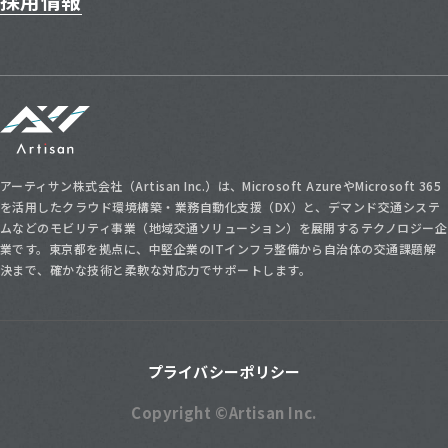
採用情報
アーティサン株式会社
アーティサン株式会社（Artisan Inc.）は、Microsoft AzureやMicrosoft 365
を活用したクラウド環境構築・業務自動化支援（DX）と、デマンド交通システ
ムなどのモビリティ事業（地域交通ソリューション）を展開するテクノロジー企
業です。東京都を拠点に、中堅企業のITインフラ整備から自治体の交通課題解
決まで、確かな技術と柔軟な対応力でサポートします。
プライバシーポリシー
Copyright ©Artisan Inc.