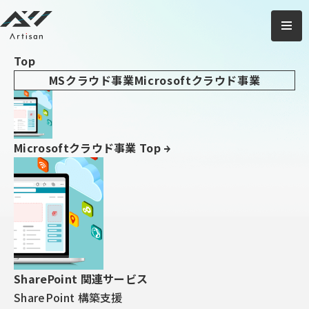
アーティサン株式会社
ご相談・
お問い合わせ
Top
TOP
ニュース
バスの到着時間がスマホでわかる、バス到着予測サービス
MSクラウド事業
Microsoftクラウド事業
「バス予報」の実証実験開始（十和田観光電鉄株式会社様）
2017/02/01
プレスリリース
Microsoftクラウド事業 Top
バスの到着時間がスマホでわか
る、バス到着予測サービス「バス
予報」の実証実験開始（十和田観
光電鉄株式会社様）
SharePoint 関連サービス
アーティサン株式会社（本社：東京都調布市、代表：
SharePoint 構築支援