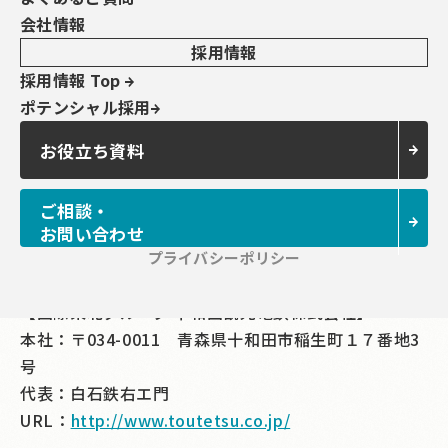
にある地方のバス事業者では導入が遅れている。バス
会社情報
ロケによる到着予測サービスが地方にも普及すること
採用情報
で、定時性に対するバス利用者の満足度改善やインバ
採用情報 Top
ウンド向けサービスの向上などを通じて、利用者増加
ポテンシャル採用
に向けた起爆剤になるものと期待されている。
お役立ち資料
【アーティサン株式会社】
本社：〒182-0024 東京都調布市布田4丁目5番地1 藍
ご相談・
澤調布ビル6F
お問い合わせ
代表：小山 才喜
プライバシーポリシー
URL：
アーティサン株式会社
【国際東北グループ 十和田観光電鉄株式会社】
本社：〒034-0011 青森県十和田市稲生町１７番地3
号
代表：白石鉄右エ門
URL：
http://www.toutetsu.co.jp/