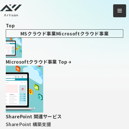
アーティサン株式会社
ご相談・
お問い合わせ
Top
TOP
ブログ
【新機能紹介】SharePoint：サイトのブランド化ってな
MSクラウド事業
Microsoftクラウド事業
に？
2026/06/12
SharePoint
Microsoftクラウド事業 Top
【新機能紹介】SharePoint：サ
イトのブランド化ってなに？
SharePoint 関連サービス
SharePoint 構築支援