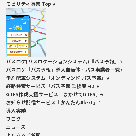
モビリティ事業 Top
2025 Microsoft MVP（Power Apps・Power Auto
mate）
2026 Microsoft MVP（SharePoint・Power Autom
ate）
保有資格
PL-200
PL-300
PL-400
PL-600
MS-700
AZ-104
AZ-305
SC-200
SC-100
社員インタビューを読む →
バスロケ(バスロケーションシステム)『バス予報』
著者のその他記事一覧を読む →
バスロケ『バス予報』導入自治体・バス事業者一覧
予約配車システム『オンデマンド バス予報』
経路検索サービス『バス予報 乗換案内』
SharePointを用いて社内ポータルサイト（グループウェア）
GTFS作成支援サービス『まかせてGTFS』
を運用されている企業は多いかと思います。
お知らせ配信サービス『かんたんAlert』
導入実績
弊社も、従来からSharePointの構築を支援しております。
ブログ
ニュース
X-SP Design | SharePoint デザイン
また、最近では、
よくあるご質問