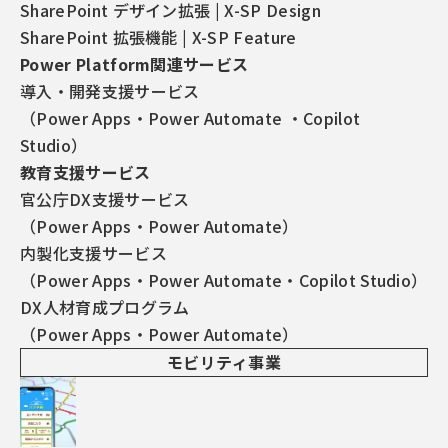
SharePoint デザイン拡張 | X-SP Design
SharePoint 拡張機能 | X-SP Feature
Power Platform関連サービス
導入・開発支援サービス
（Power Apps・Power Automate ・Copilot
Studio）
この記事を書いた人
教育支援サービス
官公庁DX支援サービス
（Power Apps・Power Automate）
内製化支援サービス
（Power Apps・Power Automate・Copilot Studio）
小刀稱 知哉
ことね ともや
DX人材育成プログラム
得意領域
（Power Apps・Power Automate）
SharePoint
Power Platform全般
Copilot Studio
モビリティ事業
技術アドバイス・教育支援
Power PlatformやSharePointを中心に設計・開発・ア
ドバイス・教育まで幅広く担当しています。内製化をご
希望の場合はお気軽にお問い合わせください！