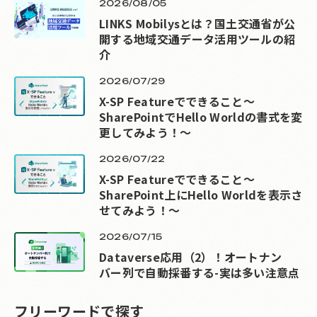
2026/08/05
LINKS Mobilysとは？国土交通省が公
開する地域交通データ活用ツールの紹
介
2026/07/29
X-SP Featureでできること～
SharePointでHello Worldの書式を変
更してみよう！～
2026/07/22
X-SP Featureでできること～
SharePoint上にHello Worldを表示さ
せてみよう！～
2026/07/15
Dataverse応用（2）！オートナン
バー列で自動採番する-実は多い注意点
フリーワードで探す