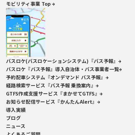
モビリティ事業 Top
この記事を書いた人
小刀稱 知哉
ことね ともや
得意領域
バスロケ(バスロケーションシステム)『バス予報』
バスロケ『バス予報』導入自治体・バス事業者一覧
SharePoint
Power Platform全般
Copilot Studio
技術アドバイス・教育支援
予約配車システム『オンデマンド バス予報』
経路検索サービス『バス予報 乗換案内』
Power PlatformやSharePointを中心に設計・開発・ア
ドバイス・教育まで幅広く担当しています。内製化をご
GTFS作成支援サービス『まかせてGTFS』
希望の場合はお気軽にお問い合わせください！
お知らせ配信サービス『かんたんAlert』
2025 Microsoft MVP（Power Apps・Power Auto
導入実績
mate）
ブログ
2026 Microsoft MVP（SharePoint・Power Autom
ニュース
ate）
よくあるご質問