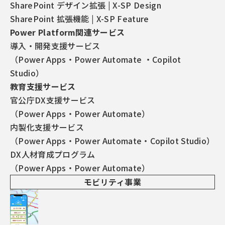
SharePoint デザイン拡張 | X-SP Design
SharePoint 拡張機能 | X-SP Feature
Power Platform関連サービス
導入・開発支援サービス
（Power Apps・Power Automate ・Copilot
Studio）
教育支援サービス
この記事の3行要約
官公庁DX支援サービス
SharePointの複数行テキスト列は、「表示数を増や
（Power Apps・Power Automate）
す」ボタンを押さないと全文が表示されない
内製化支援サービス
アーティサンのX-SP Feature複数行フィールド全文表
（Power Apps・Power Automate・Copilot Studio）
示機能を使えば、初期表示から全文が自動で表示され
DX人材育成プログラム
（Power Apps・Power Automate）
る
モビリティ事業
パッケージを展開するだけで導入でき、契約後すぐに
サイトへ反映できる