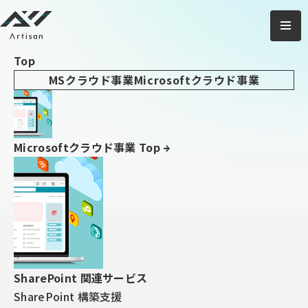
アーティサン株式会社
ご相談・
お問い合わせ
Top
TOP
ブログ
SharePointリストで複数行テキストを全文表示する方法
MSクラウド事業
Microsoftクラウド事業
｜X-SP Feature（第1回）
2026/05/27
X-SP feature service
SharePoint
Microsoftクラウド事業 Top
SharePointリストで複数行テキ
ストを全文表示する方法｜X-SP
Feature（第1回）
SharePoint 関連サービス
SharePoint 構築支援