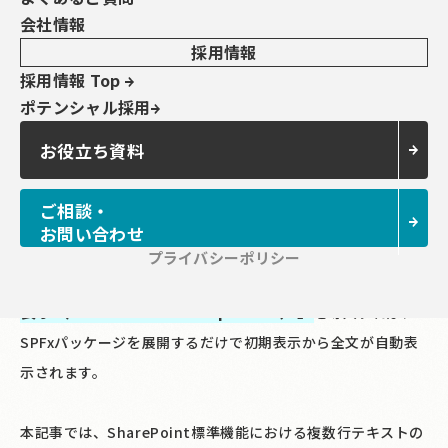
保有資格
会社情報
PL-200
PL-300
PL-400
PL-600
MS-700
AZ-104
AZ-305
SC-200
採用情報
SC-100
社員インタビューを読む →
採用情報 Top
ポテンシャル採用
著者のその他記事一覧を読む →
お役立ち資料
複数行テキスト列
SharePointリストの
では、「表示数を増
ご相談・
やす」ボタンを都度クリックしないと全文が確認できず、情報
お問い合わせ
の見落としや業務効率の低下を招きます。
プライバシーポリシー
X-SP Feature「複数行フィールド全文
アーティサンの
表示（Multiline Field Expander）」
を導入すれば、
SPFxパッケージを展開するだけで初期表示から全文が自動表
示されます。
本記事では、SharePoint標準機能における複数行テキストの