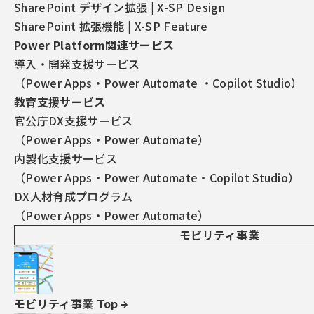
SharePoint デザイン拡張 | X-SP Design
SharePoint 拡張機能 | X-SP Feature
Power Platform関連サービス
導入・開発支援サービス
（Power Apps・Power Automate ・Copilot Studio）
教育支援サービス
官公庁DX支援サービス
（Power Apps・Power Automate）
内製化支援サービス
（Power Apps・Power Automate・Copilot Studio）
DX人材育成プログラム
💡 この記事でわかること
（Power Apps・Power Automate）
Power Appsで年月のみの日付を登録した後、
モビリティ事業
SharePointリスト側の表示
も年月のみに統一したいと
思いませんか？本記事では、SharePointリストの日付列
を年月のみで表示する2つの方法を解説します。1つ目は
モビリティ事業 Top
コーディング不要の
数式列追加
、2つ目はJSONを使った