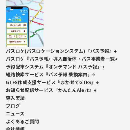
列の書式設定
です。それぞれのメリット・デメリットを
比較し、状況に応じた選択の参考にしてください。
SharePointリストの日付列を年月のみ表示する
2つの方法の概要
コーディング不要の数式列追加手順
JSONを使った列の書式設定（getYear・getM
バスロケ(バスロケーションシステム)『バス予報』
onth関数）の手順
バスロケ『バス予報』導入自治体・バス事業者一覧
数式列追加とJSON書式設定のメリット・デメ
予約配車システム『オンデマンド バス予報』
リット比較
経路検索サービス『バス予報 乗換案内』
GTFS作成支援サービス『まかせてGTFS』
お知らせ配信サービス『かんたんAlert』
この記事を書いた人
導入実績
ブログ
ニュース
よくあるご質問
会社情報