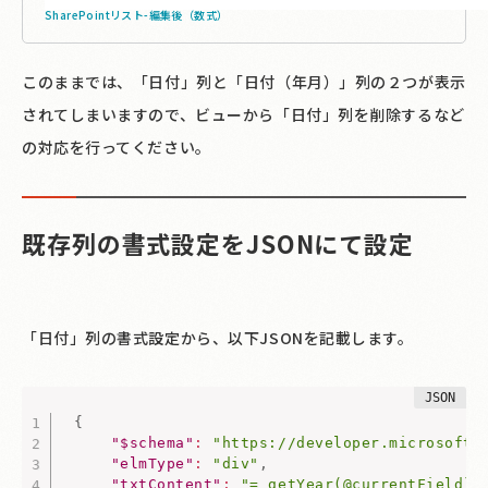
SharePointリスト-編集後（数式）
このままでは、「日付」列と「日付（年月）」列の２つが表示
されてしまいますので、ビューから「日付」列を削除するなど
の対応を行ってください。
既存列の書式設定をJSONにて設定
「日付」列の書式設定から、以下JSONを記載します。
{
"$schema"
:
"https://developer.microsoft.
"elmType"
:
"div"
,
"txtContent"
:
"= getYear(@currentField) 