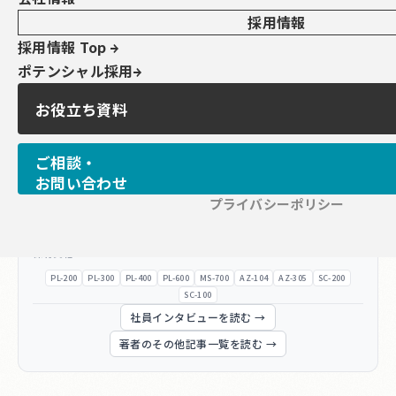
小刀稱 知哉
ことね ともや
採用情報
得意領域
採用情報 Top
SharePoint
Power Platform全般
Copilot Studio
ポテンシャル採用
技術アドバイス・教育支援
Power PlatformやSharePointを中心に設計・開発・ア
お役立ち資料
ドバイス・教育まで幅広く担当しています。内製化をご
希望の場合はお気軽にお問い合わせください！
ご相談・
2025 Microsoft MVP（Power Apps・Power Auto
お問い合わせ
mate）
プライバシーポリシー
2026 Microsoft MVP（SharePoint・Power Autom
ate）
保有資格
PL-200
PL-300
PL-400
PL-600
MS-700
AZ-104
AZ-305
SC-200
SC-100
社員インタビューを読む →
著者のその他記事一覧を読む →