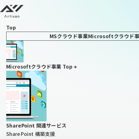
アーティサン株式会社
Top
TOP
ブログ
Power Apps キャンバスアプリを用いて、年月のみで日付
MSクラウド事業
Microsoftクラウド
を表示・選択する方法 第2回｜SharePoint側の設定：数式
列とJSON書式設定で年月表示を実現
Microsoftクラウド事業 Top
2022/02/09
Power Apps
Power Platform
SharePoint
Power Apps キャンバスアプリを
用いて、年月のみで日付を表示・
選択する方法 第2回｜SharePoint
側の設定：数式列とJSON書式設
SharePoint 関連サービス
定で年月表示を実現
SharePoint 構築支援